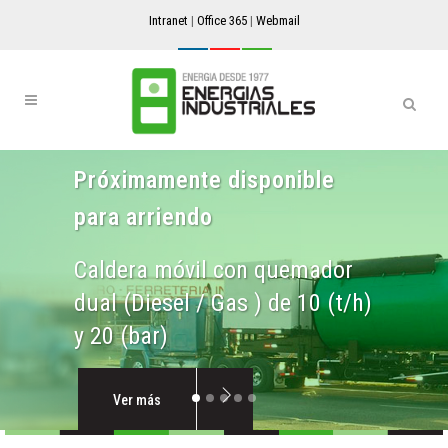
Intranet
|
Office 365
|
Webmail
Próximamente disponible
para arriendo
Caldera móvil con quemador
dual (Diesel / Gas ) de 10 (t/h)
y 20 (bar)
Ver más